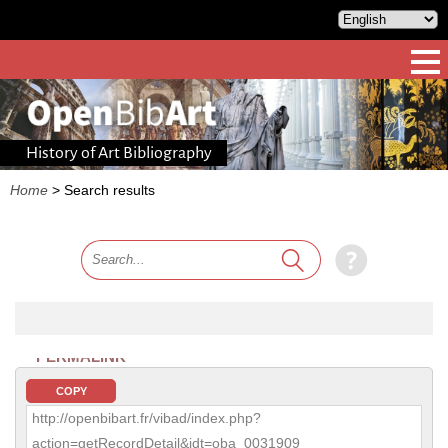
History of Art Bibliography
Home
>
Search results
PERMALINK
COPY
http://openbibart.fr/vibad/index.php?
action=getRecordDetail&idt=oba_0031909