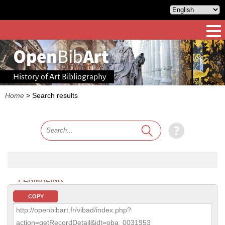
History of Art Bibliography
Home
>
Search results
PERMALINK
COPY
http://openbibart.fr/vibad/index.php?
action=getRecordDetail&idt=oba_0031953