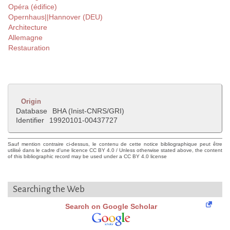
Opéra (édifice)
Opernhaus||Hannover (DEU)
Architecture
Allemagne
Restauration
Origin
Database
BHA (Inist-CNRS/GRI)
Identifier
19920101-00437727
Sauf mention contraire ci-dessus, le contenu de cette notice bibliographique peut être
utilisé dans le cadre d'une licence CC BY 4.0 / Unless otherwise stated above, the content
of this bibliographic record may be used under a CC BY 4.0 license
Searching the Web
Search on Google Scholar