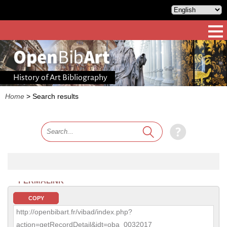
History of Art Bibliography
Home
>
Search results
PERMALINK
COPY
http://openbibart.fr/vibad/index.php?
action=getRecordDetail&idt=oba_0032017