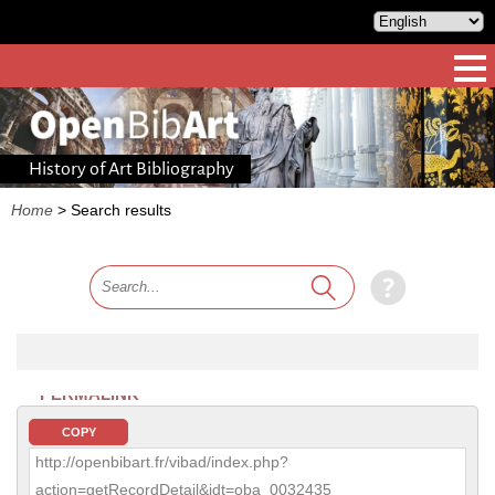
History of Art Bibliography
Home
>
Search results
PERMALINK
COPY
http://openbibart.fr/vibad/index.php?
action=getRecordDetail&idt=oba_0032435