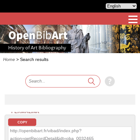
History of Art Bibliography
Home
>
Search results
PERMALINK
COPY
http://openbibart.fr/vibad/index.php?
action=getRecordDetail&idt=oba_0032465