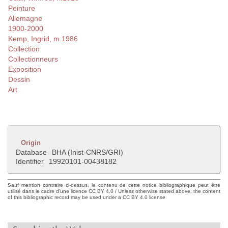
Peinture
Allemagne
1900-2000
Kemp, Ingrid, m.1986
Collection
Collectionneurs
Exposition
Dessin
Art
Origin
Database
BHA (Inist-CNRS/GRI)
Identifier
19920101-00438182
Sauf mention contraire ci-dessus, le contenu de cette notice bibliographique peut être
utilisé dans le cadre d'une licence CC BY 4.0 / Unless otherwise stated above, the content
of this bibliographic record may be used under a CC BY 4.0 license