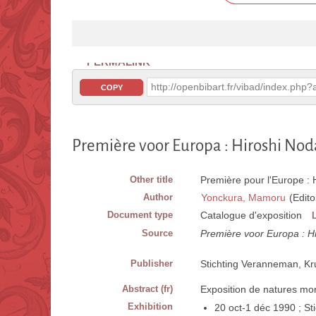
PERMALINK
http://openbibart.fr/vibad/index.ph
COPY
Première voor Europa : Hiroshi Nod
Other title
Première pour l'Europe : 
Author
Yonckura, Mamoru
(Edito
Document type
Catalogue d'exposition
Source
Première voor Europa : Hi
Publisher
Stichting Veranneman, K
Abstract (fr)
Exposition de natures mort
Exhibition
20 oct-1 déc 1990 ; S