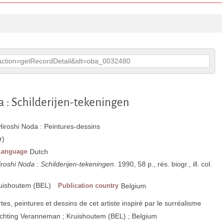
p?action=getRecordDetail&idt=oba_0032480
a : Schilderijen-tekeningen
Hiroshi Noda : Peintures-dessins
r)
Language
Dutch
roshi Noda : Schilderijen-tekeningen
. 1990, 58 p., rés. biogr., ill. col.
ruishoutem (BEL)
Publication country
Belgium
es, peintures et dessins de cet artiste inspiré par le surréalisme
tichting Veranneman ; Kruishoutem (BEL) ; Belgium