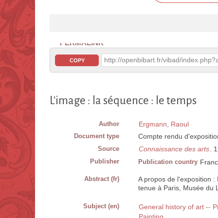
PERMALINK
http://openbibart.fr/vibad/index.ph
COPY
L'image : la séquence : le temps
Author
Ergmann, Raoul
Document type
Compte rendu d'expositio
Source
Connaissance des arts
. 
Publisher
Publication country
Fran
Abstract (fr)
A propos de l'exposition 
tenue à Paris, Musée du L
Subject (en)
General history of art -- P
Painting