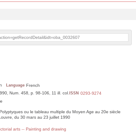
p?action=getRecordDetail&idt=oba_0032607
n
Language
French
1990, Num. 458, p. 98-106, 11 ill. col.
ISSN
0293-9274
ce
: Polyptyques ou le tableau multiple du Moyen Age au 20e siècle
ouvre, du 30 mars au 23 juillet 1990
ictorial arts -- Painting and drawing