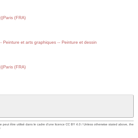
||Paris (FRA)
 -- Peinture et arts graphiques -- Peinture et dessin
||Paris (FRA)
ue peut être utilisé dans le cadre d'une licence CC BY 4.0 / Unless otherwise stated above, the
e