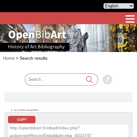
History of Art Bibliography
Home
>
Search results
PERMALINK
COPY
http://openbibart.fr/vibad/index.php?
action=getRecordDetail&idt=oba_0032747