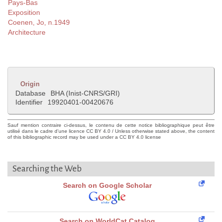
Pays-Bas
Exposition
Coenen, Jo, n.1949
Architecture
Origin
Database
BHA (Inist-CNRS/GRI)
Identifier
19920401-00420676
Sauf mention contraire ci-dessus, le contenu de cette notice bibliographique peut être
utilisé dans le cadre d'une licence CC BY 4.0 / Unless otherwise stated above, the content
of this bibliographic record may be used under a CC BY 4.0 license
Searching the Web
Search on Google Scholar
Search on WorldCat Catalog