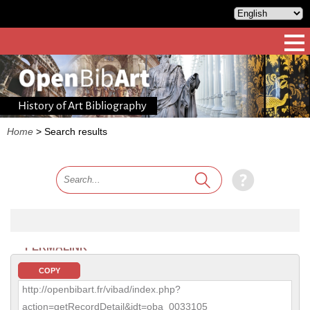
History of Art Bibliography
Home
>
Search results
PERMALINK
COPY
http://openbibart.fr/vibad/index.php?
action=getRecordDetail&idt=oba_0033105