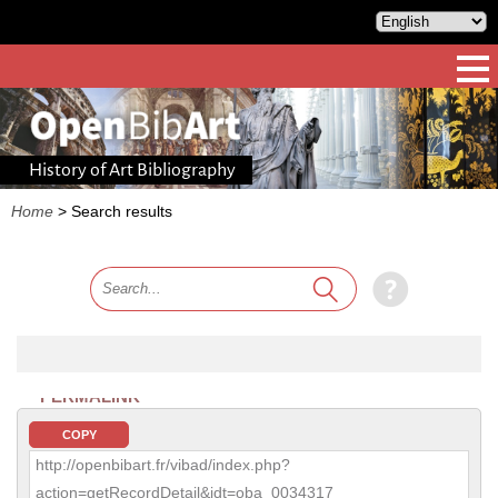
History of Art Bibliography
Home
>
Search results
PERMALINK
COPY
http://openbibart.fr/vibad/index.php?
action=getRecordDetail&idt=oba_0034317