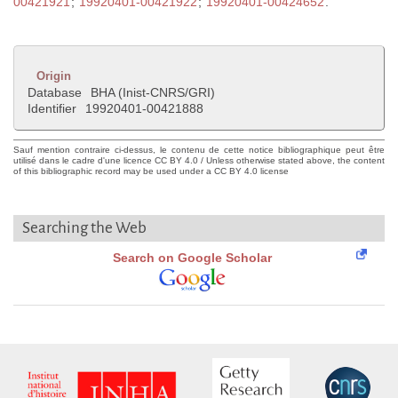
00421921
;
19920401-00421922
;
19920401-00424652
.
Origin
Database
BHA (Inist-CNRS/GRI)
Identifier
19920401-00421888
Sauf mention contraire ci-dessus, le contenu de cette notice bibliographique peut être
utilisé dans le cadre d'une licence CC BY 4.0 / Unless otherwise stated above, the content
of this bibliographic record may be used under a CC BY 4.0 license
Searching the Web
Search on Google Scholar