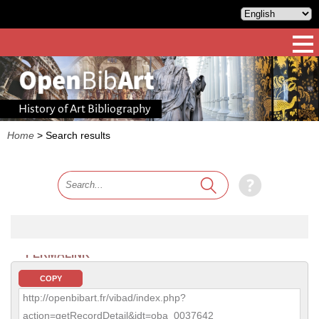
History of Art Bibliography
Home
>
Search results
PERMALINK
COPY
http://openbibart.fr/vibad/index.php?
action=getRecordDetail&idt=oba_0037642