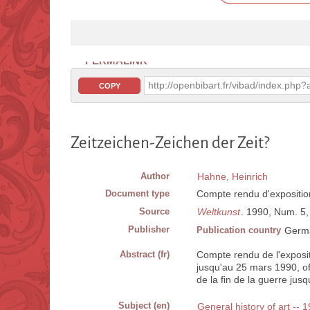
PERMALINK
http://openbibart.fr/vibad/index.ph
COPY
Zeitzeichen-Zeichen der Zeit?
Author
Hahne, Heinrich
Document type
Compte rendu d'expositio
Source
Weltkunst
. 1990, Num. 5, V
Publisher
Publication country
Germ
Abstract (fr)
Compte rendu de l'expos
jusqu'au 25 mars 1990, o
de la fin de la guerre jusq
Subject (en)
General history of art -- 