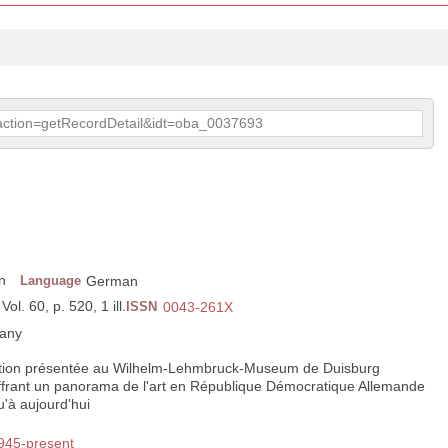
p?action=getRecordDetail&idt=oba_0037693
n
Language
German
ol. 60, p. 520, 1 ill.
ISSN
0043-261X
any
ition présentée au Wilhelm-Lehmbruck-Museum de Duisburg
ffrant un panorama de l'art en République Démocratique Allemande
u'à aujourd'hui
1945-present