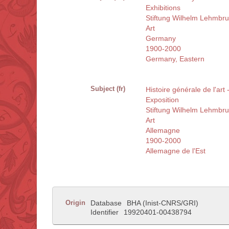
Exhibitions
Stiftung Wilhelm Lehmbr
Art
Germany
1900-2000
Germany, Eastern
Subject (fr)
Histoire générale de l'art
Exposition
Stiftung Wilhelm Lehmbr
Art
Allemagne
1900-2000
Allemagne de l'Est
Origin
Database
BHA (Inist-CNRS/GRI)
Identifier
19920401-00438794