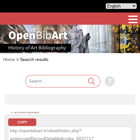
History of Art Bibliography
Home
>
Search results
PERMALINK
COPY
http://openbibart.fr/vibad/index.php?
action=getRecordDetail&idt=oba_0037717