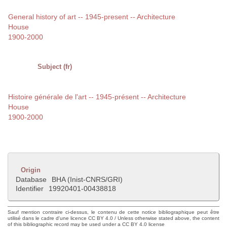
General history of art -- 1945-present -- Architecture
House
1900-2000
Subject (fr)
Histoire générale de l'art -- 1945-présent -- Architecture
House
1900-2000
Origin
Database
BHA (Inist-CNRS/GRI)
Identifier
19920401-00438818
Sauf mention contraire ci-dessus, le contenu de cette notice bibliographique peut être
utilisé dans le cadre d'une licence CC BY 4.0 / Unless otherwise stated above, the content
of this bibliographic record may be used under a CC BY 4.0 license