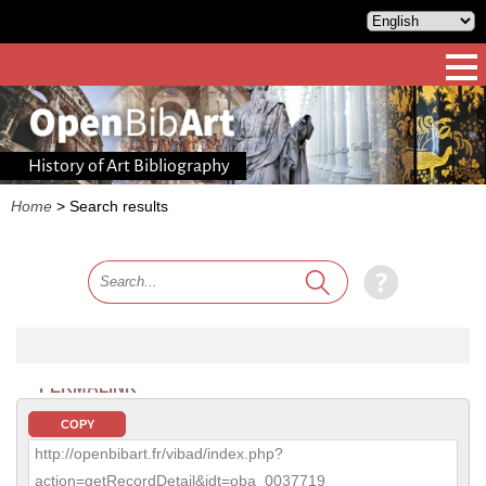
History of Art Bibliography
Home
>
Search results
PERMALINK
COPY
http://openbibart.fr/vibad/index.php?
action=getRecordDetail&idt=oba_0037719