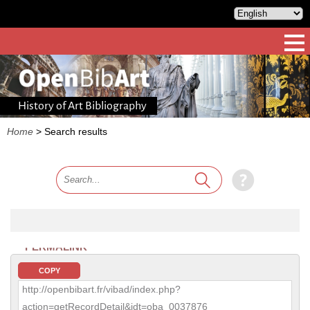
History of Art Bibliography
Home
>
Search results
PERMALINK
COPY
http://openbibart.fr/vibad/index.php?
action=getRecordDetail&idt=oba_0037876