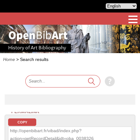
History of Art Bibliography
Home
>
Search results
PERMALINK
COPY
http://openbibart.fr/vibad/index.php?
action=getRecordDetail&idt=oba_0038326