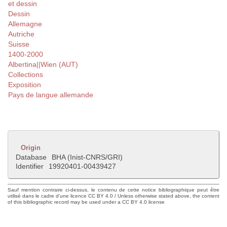
et dessin
Dessin
Allemagne
Autriche
Suisse
1400-2000
Albertina||Wien (AUT)
Collections
Exposition
Pays de langue allemande
Origin
Database
BHA (Inist-CNRS/GRI)
Identifier
19920401-00439427
Sauf mention contraire ci-dessus, le contenu de cette notice bibliographique peut être
utilisé dans le cadre d'une licence CC BY 4.0 / Unless otherwise stated above, the content
of this bibliographic record may be used under a CC BY 4.0 license