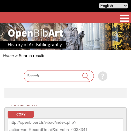
History of Art Bibliography
Home
>
Search results
PERMALINK
COPY
http://openbibart.fr/vibad/index.php?
action=getRecordDetail&idt=oba_0038341