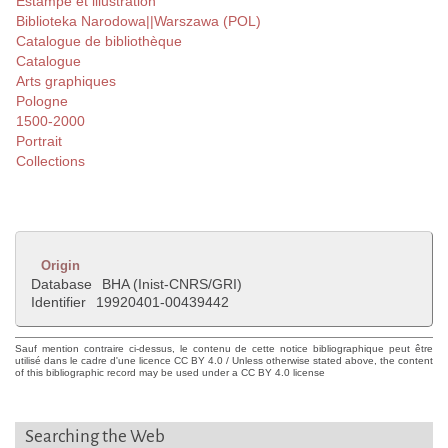
Estampe et illustration
Biblioteka Narodowa||Warszawa (POL)
Catalogue de bibliothèque
Catalogue
Arts graphiques
Pologne
1500-2000
Portrait
Collections
Origin
Database
BHA (Inist-CNRS/GRI)
Identifier
19920401-00439442
Sauf mention contraire ci-dessus, le contenu de cette notice bibliographique peut être
utilisé dans le cadre d'une licence CC BY 4.0 / Unless otherwise stated above, the content
of this bibliographic record may be used under a CC BY 4.0 license
Searching the Web