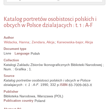
Katalog portretów osobistosci polskich i
obcych w Polsce dzialajacych : t. 1 : A-F
Author
Widacka, Hanna
;
Zendara, Alicja
;
Karwowska-bajor, Alicja
Document type
Livre
Language
Polish
Collection
Katalogi Zakladu Zbiorów Ikonograficznych Biblioteki Narodowej ;
Num. : Grafika ; 1.
Source
Katalog portretów osobistosci polskich i obcych w Polsce
dzialajacych : t. 1 : A-F
. 1990, 332 p.
ISBN
83-7009-063-X
Publisher
Biblioteka Narodowa, Warszawa (POL)
Publication country
Poland