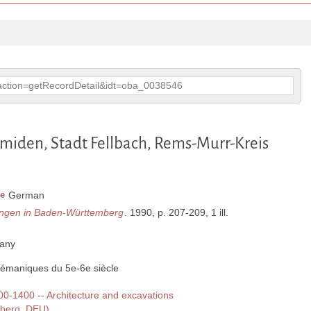
p?action=getRecordDetail&idt=oba_0038546
iden, Stadt Fellbach, Rems-Murr-Kreis
e
German
ungen in Baden-Württemberg
. 1990, p. 207-209, 1 ill.
any
lémaniques du 5e-6e siècle
300-1400 -- Architecture and excavations
mberg, DEU)