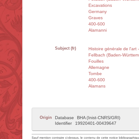
Excavations
Germany
Graves
400-600
Alamanni
Subject (fr)
Histoire générale de l'art 
Fellbach (Baden-Württe
Fouilles
Allemagne
Tombe
400-600
Alamans
Origin
Database
BHA (Inist-CNRS/GRI)
Identifier
19920401-00439647
Sauf mention contraire ci-dessus, le contenu de cette notice bibliographiq