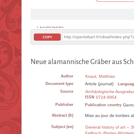
PERMALINK
http://openbibart.fr/vibad/index.ph
COPY
Neue alamannische Gräber aus Schm
Author
Knaut, Matthias
Document type
Article (journal)
Languag
Source
Archäologische Ausgrab
ISSN
0724-8954
Publisher
Publication country
Germ
Abstract (fr)
Mise au jour de tombes a
Subject (en)
General history of art -- 
Fellbach (Baden-Württe