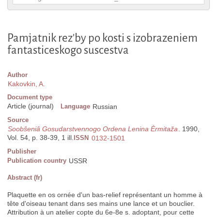
Pamjatnik rez'by po kosti s izobrazeniem
fantasticeskogo suscestva
Author
Kakovkin, A.
Document type
Article (journal)
Language
Russian
Source
Soobŝeniâ Gosudarstvennogo Ordena Lenina Èrmitaža
. 1990,
Vol. 54, p. 38-39, 1 ill.
ISSN
0132-1501
Publisher
Publication country
USSR
Abstract (fr)
Plaquette en os ornée d'un bas-relief représentant un homme à
tête d'oiseau tenant dans ses mains une lance et un bouclier.
Attribution à un atelier copte du 6e-8e s. adoptant, pour cette