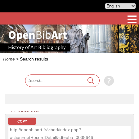
History of Art Bibliography
Home
>
Search results
PERMALINK
COPY
http://openbibart.fr/vibad/index.php?
action=getRecordDetail&idt=oba_0038646