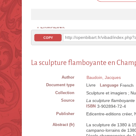
PERMALINK
http://openbibart.fr/vibad/index.ph
COPY
La sculpture flamboyante en Cham
Author
Baudoin, Jacques
Document type
Livre
Language
French
Collection
Sculpture et imagiers ; Nu
Source
La sculpture flamboyant
ISBN
3-902894-72-4
Publisher
Edicentre-editions créer,
Abstract (fr)
La sculpture de 1380 à 154
campano-lorrains de 1380
l'école champenoise de 14