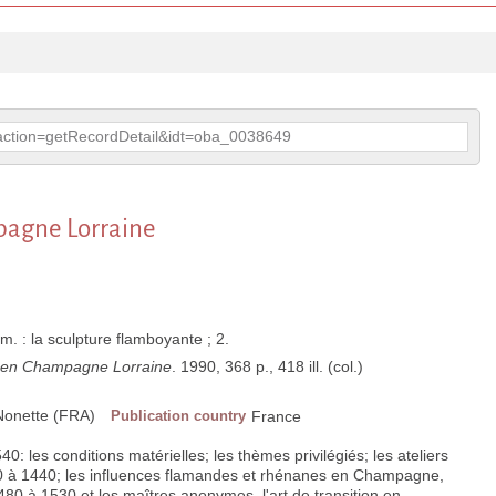
p?action=getRecordDetail&idt=oba_0038649
pagne Lorraine
m. : la sculpture flamboyante ; 2.
e en Champagne Lorraine
. 1990, 368 p., 418 ill. (col.)
 Nonette (FRA)
Publication country
France
0: les conditions matérielles; les thèmes privilégiés; les ateliers
 à 1440; les influences flamandes et rhénanes en Champagne,
80 à 1530 et les maîtres anonymes, l'art de transition en