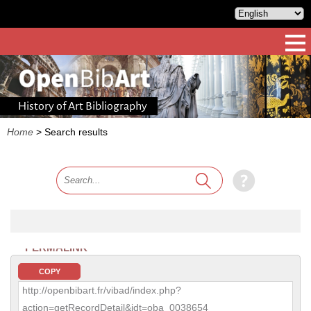
History of Art Bibliography
Home
>
Search results
PERMALINK
COPY
http://openbibart.fr/vibad/index.php?
action=getRecordDetail&idt=oba_0038654