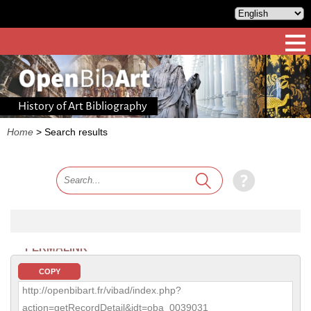
History of Art Bibliography
Home
>
Search results
PERMALINK
COPY
http://openbibart.fr/vibad/index.php?
action=getRecordDetail&idt=oba_0039031