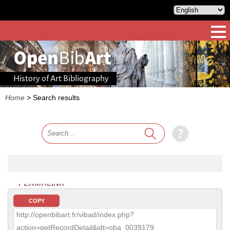
History of Art Bibliography
Home
>
Search results
PERMALINK
COPY
http://openbibart.fr/vibad/index.php?
action=getRecordDetail&idt=oba_0039179