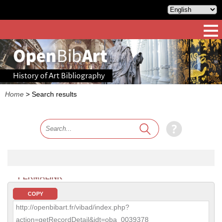
History of Art Bibliography
Home
>
Search results
PERMALINK
COPY
http://openbibart.fr/vibad/index.php?
action=getRecordDetail&idt=oba_0039378