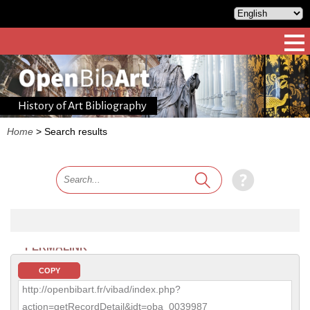
History of Art Bibliography
Home
>
Search results
PERMALINK
COPY
http://openbibart.fr/vibad/index.php?
action=getRecordDetail&idt=oba_0039987