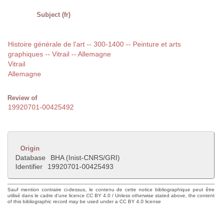
Subject (fr)
Histoire générale de l'art -- 300-1400 -- Peinture et arts
graphiques -- Vitrail -- Allemagne
Vitrail
Allemagne
Review of
19920701-00425492
Origin
Database
BHA (Inist-CNRS/GRI)
Identifier
19920701-00425493
Sauf mention contraire ci-dessus, le contenu de cette notice bibliographique peut être
utilisé dans le cadre d'une licence CC BY 4.0 / Unless otherwise stated above, the content
of this bibliographic record may be used under a CC BY 4.0 license