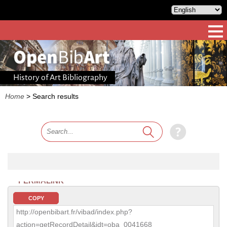
History of Art Bibliography
Home
>
Search results
PERMALINK
COPY
http://openbibart.fr/vibad/index.php?
action=getRecordDetail&idt=oba_0041668