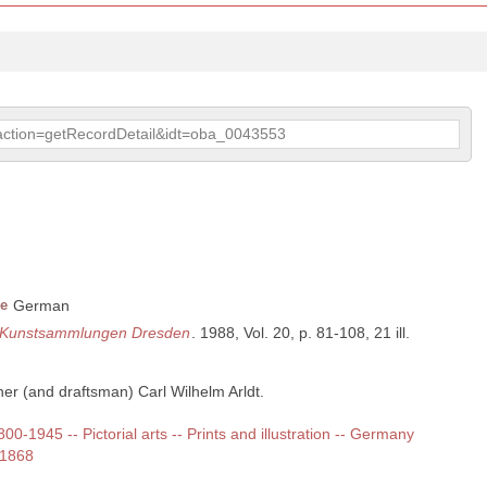
p?action=getRecordDetail&idt=oba_0043553
e
German
n Kunstsammlungen Dresden
. 1988, Vol. 20, p. 81-108, 21 ill.
her (and draftsman) Carl Wilhelm Arldt.
800-1945 -- Pictorial arts -- Prints and illustration -- Germany
-1868