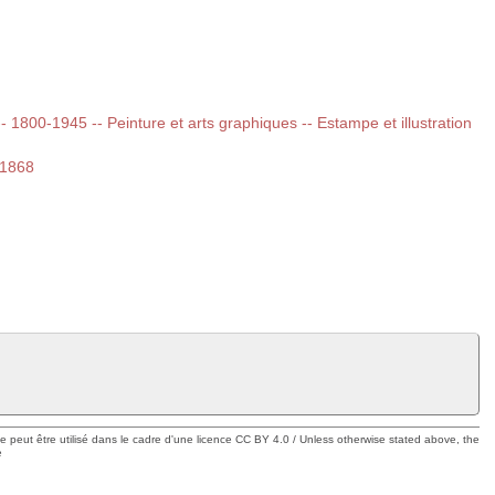
 -- 1800-1945 -- Peinture et arts graphiques -- Estampe et illustration
-1868
ue peut être utilisé dans le cadre d'une licence CC BY 4.0 / Unless otherwise stated above, the
e