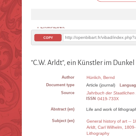
PERMALINK
http://openbibart.fr/vibad/index.ph
COPY
"C.W. Arldt", ein Künstler im Dunkel
Author
Hünlich, Bernd
Document type
Article (journal)
Languag
Source
Jahrbuch der Staatliche
ISSN
0419-733X
Abstract (en)
Life and work of lithograp
Subject (en)
General history of art -- 1
Arldt, Carl Wilhelm, 1809
Lithography