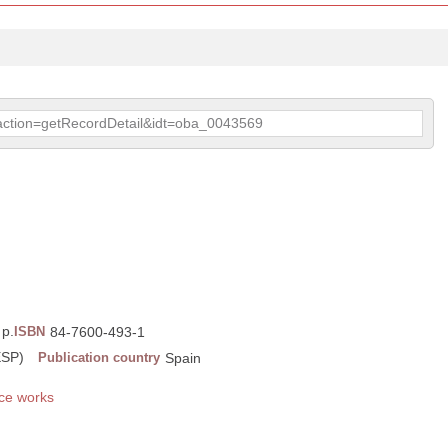
p?action=getRecordDetail&idt=oba_0043569
 p.
ISBN
84-7600-493-1
ESP)
Publication country
Spain
ce works