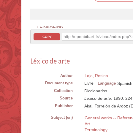
PERMALINK
http://openbibart.fr/vibad/index.ph
COPY
Léxico de arte
Author
Lajo, Rosina
Document type
Livre
Language
Spanish
Collection
Diccionarios.
Source
Léxico de arte
. 1990, 224
Publisher
Akal, Torrejón de Ardoz (
Subject (en)
General works -- Referen
Art
Terminology