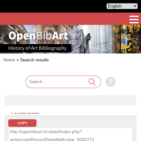
History of Art Bibliography
Home
>
Search results
PERMALINK
COPY
http://openbibart.fr/vibad/index.php?
action=getRecordDetail&idt=oba_0043772