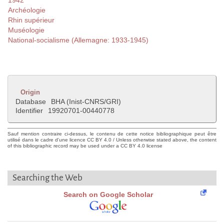
1942
Archéologie
Rhin supérieur
Muséologie
National-socialisme (Allemagne: 1933-1945)
Origin
Database
BHA (Inist-CNRS/GRI)
Identifier
19920701-00440778
Sauf mention contraire ci-dessus, le contenu de cette notice bibliographique peut être
utilisé dans le cadre d'une licence CC BY 4.0 / Unless otherwise stated above, the content
of this bibliographic record may be used under a CC BY 4.0 license
Searching the Web
Search on Google Scholar