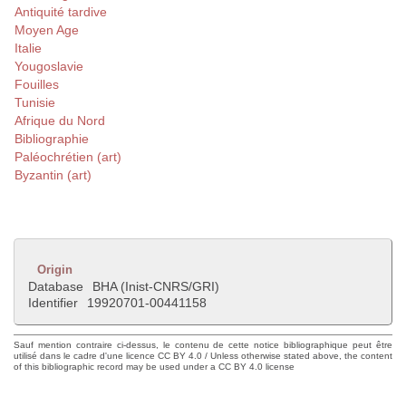
Antiquité tardive
Moyen Age
Italie
Yougoslavie
Fouilles
Tunisie
Afrique du Nord
Bibliographie
Paléochrétien (art)
Byzantin (art)
Origin
Database
BHA (Inist-CNRS/GRI)
Identifier
19920701-00441158
Sauf mention contraire ci-dessus, le contenu de cette notice bibliographique peut être
utilisé dans le cadre d'une licence CC BY 4.0 / Unless otherwise stated above, the content
of this bibliographic record may be used under a CC BY 4.0 license