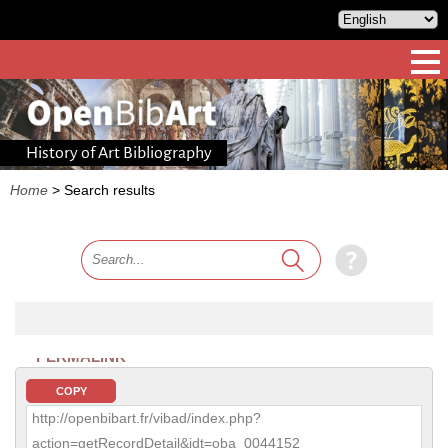
History of Art Bibliography
Home
>
Search results
PERMALINK
COPY
http://openbibart.fr/vibad/index.php?
action=getRecordDetail&idt=oba_0044152