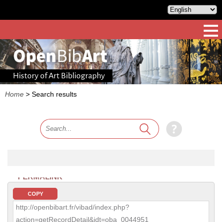
History of Art Bibliography
Home
>
Search results
PERMALINK
COPY
http://openbibart.fr/vibad/index.php?
action=getRecordDetail&idt=oba_0044951