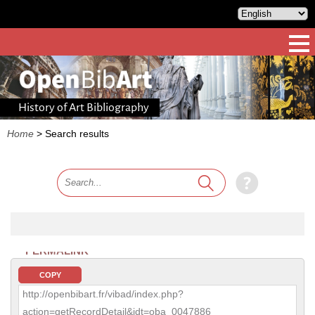
History of Art Bibliography
Home
>
Search results
PERMALINK
COPY
http://openbibart.fr/vibad/index.php?
action=getRecordDetail&idt=oba_0047886