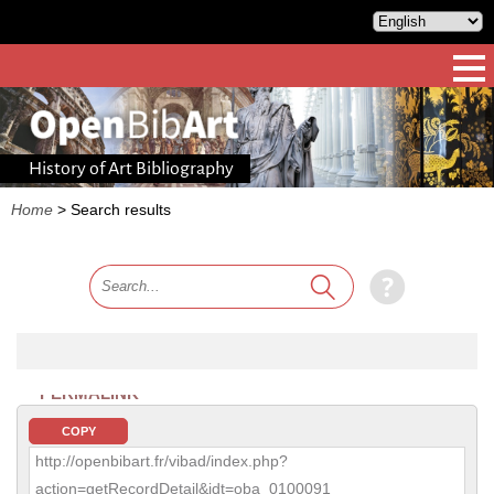
History of Art Bibliography
Home
>
Search results
PERMALINK
COPY
http://openbibart.fr/vibad/index.php?
action=getRecordDetail&idt=oba_0100091