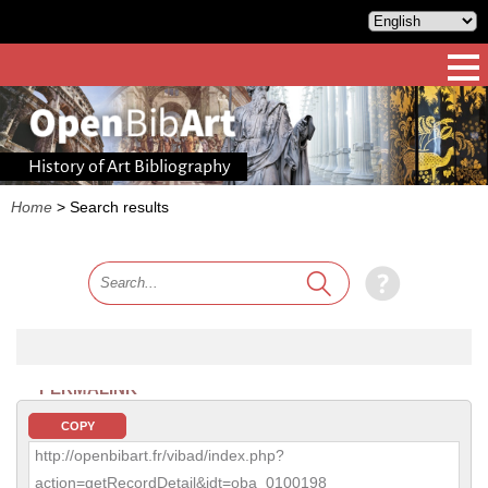
History of Art Bibliography
Home
>
Search results
PERMALINK
COPY
http://openbibart.fr/vibad/index.php?
action=getRecordDetail&idt=oba_0100198