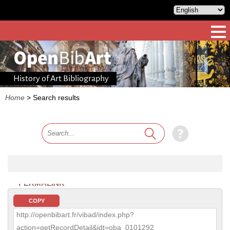
History of Art Bibliography
Home
>
Search results
PERMALINK
COPY
http://openbibart.fr/vibad/index.php?
action=getRecordDetail&idt=oba_0101292