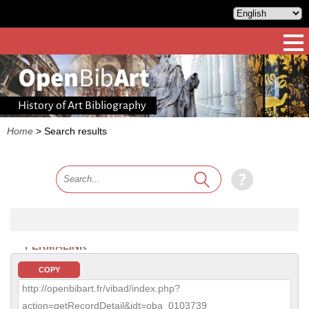
History of Art Bibliography
Home
>
Search results
PERMALINK
COPY
http://openbibart.fr/vibad/index.php?
action=getRecordDetail&idt=oba_0103739