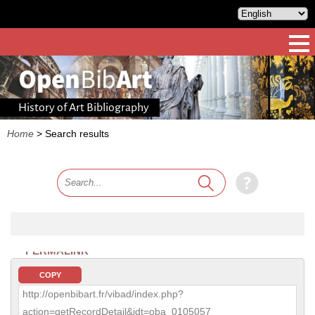
History of Art Bibliography
Home
>
Search results
PERMALINK
COPY
http://openbibart.fr/vibad/index.php?
action=getRecordDetail&idt=oba_0105057