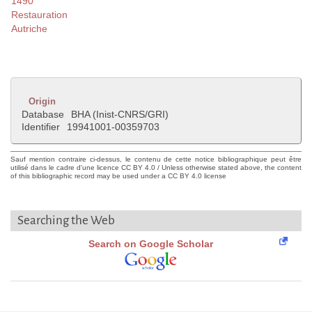
1490
Restauration
Autriche
Origin
Database
BHA (Inist-CNRS/GRI)
Identifier
19941001-00359703
Sauf mention contraire ci-dessus, le contenu de cette notice bibliographique peut être
utilisé dans le cadre d'une licence CC BY 4.0 / Unless otherwise stated above, the content
of this bibliographic record may be used under a CC BY 4.0 license
Searching the Web
Search on Google Scholar