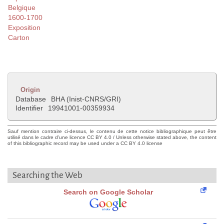
Belgique
1600-1700
Exposition
Carton
Origin
Database
BHA (Inist-CNRS/GRI)
Identifier
19941001-00359934
Sauf mention contraire ci-dessus, le contenu de cette notice bibliographique peut être
utilisé dans le cadre d'une licence CC BY 4.0 / Unless otherwise stated above, the content
of this bibliographic record may be used under a CC BY 4.0 license
Searching the Web
Search on Google Scholar