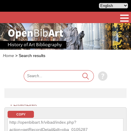
History of Art Bibliography
Home
>
Search results
PERMALINK
COPY
http://openbibart.fr/vibad/index.php?
action=getRecordDetail&idt=oba_0105287