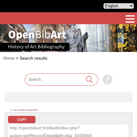
History of Art Bibliography
Home
>
Search results
PERMALINK
COPY
http://openbibart.fr/vibad/index.php?
action=getRecordDetail&idt=oba_0105666