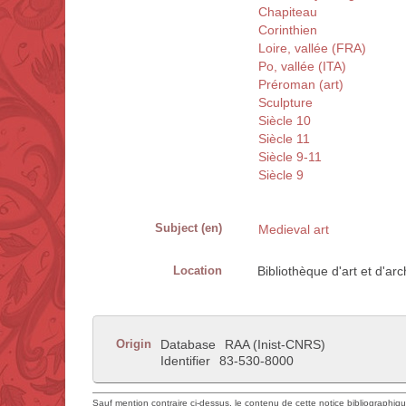
Chapiteau
Corinthien
Loire, vallée (FRA)
Po, vallée (ITA)
Préroman (art)
Sculpture
Siècle 10
Siècle 11
Siècle 9-11
Siècle 9
Subject (en)
Medieval art
Location
Bibliothèque d'art et d'a
Origin
Database
RAA (Inist-CNRS)
Identifier
83-530-8000
Sauf mention contraire ci-dessus, le contenu de cette notice bibliographiq