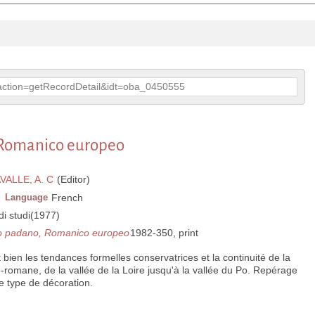
p?action=getRecordDetail&idt=oba_0450555
, Romanico europeo
VALLE, A. C
(Editor)
Language
French
i studi(1977)
ico padano, Romanico europeo
1982-350, print
bien les tendances formelles conservatrices et la continuité de la
é-romane, de la vallée de la Loire jusqu'à la vallée du Po. Repérage
 type de décoration.