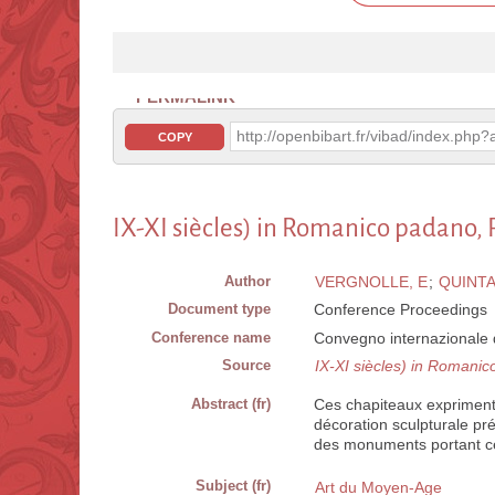
PERMALINK
http://openbibart.fr/vibad/index.ph
COPY
IX-XI siècles) in Romanico padano
Author
VERGNOLLE, E
;
QUINTA
Document type
Conference Proceedings
Conference name
Convegno internazionale d
Source
IX-XI siècles) in Roman
Abstract (fr)
Ces chapiteaux expriment 
décoration sculpturale pr
des monuments portant ce
Subject (fr)
Art du Moyen-Age