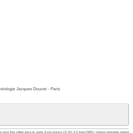
rchéologie Jacques Doucet - Paris
ue peut être utilisé dans le cadre d’une licence CC BY 4.0 Inist-CNRS / Unless otherwise stated