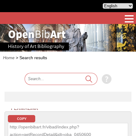
History of Art Bibliography
Home
>
Search results
PERMALINK
COPY
http://openbibart.fr/vibad/index.php?
action=getRecordDetail&idt=oba_0450600