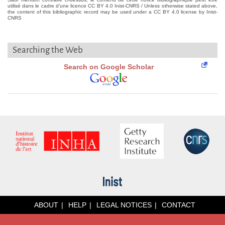
utilisé dans le cadre d’une licence CC BY 4.0 Inist-CNRS / Unless otherwise stated above,
the content of this bibliographic record may be used under a CC BY 4.0 license by Inist-
CNRS
Searching the Web
Search on Google Scholar
ABOUT
HELP
LEGAL NOTICES
CONTACT