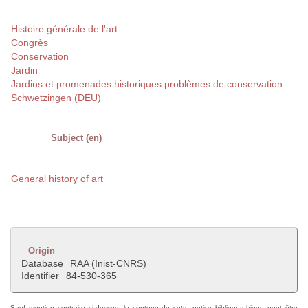
Histoire générale de l'art
Congrès
Conservation
Jardin
Jardins et promenades historiques problèmes de conservation
Schwetzingen (DEU)
Subject (en)
General history of art
Origin
Database
RAA (Inist-CNRS)
Identifier
84-530-365
Sauf mention contraire ci-dessus, le contenu de cette notice bibliographique peut être