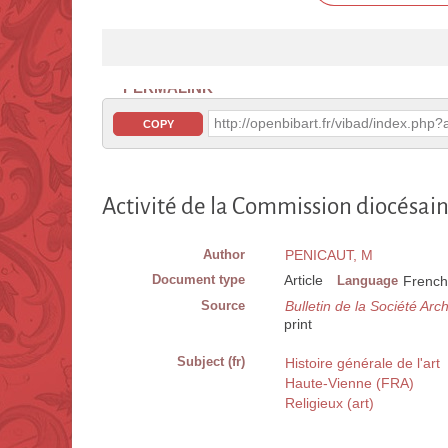
PERMALINK
http://openbibart.fr/vibad/index.ph
COPY
Activité de la Commission diocésain
Author
PENICAUT, M
Document type
Article
Language
French
Source
Bulletin de la Société Ar
print
Subject (fr)
Histoire générale de l'art
Haute-Vienne (FRA)
Religieux (art)