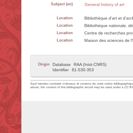
Subject (en)
General history of art
Location
Bibliothèque d'art et d'a
Location
Bibliothèque nationale, d
Location
Centre de recherches prot
Location
Maison des sciences de l
Origin
Database
RAA (Inist-CNRS)
Identifier
81-530-353
Sauf mention contraire ci-dessus, le contenu de cette notice bibliographiq
above, the content of this bibliographic record may be used under a CC BY